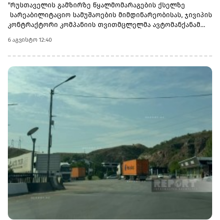
"რუსთაველის გამზირზე წყალმომარაგების ქსელზე
სარეაბილიტაციო სამუშაოების მიმდინარეობისას, ჯივიპის
კონტრაქტორი კომპანიის თვითმცლელმა ავტომანქანამ
ტრანშიის კიდესთან ახლოს იმოძრავა, რამაც ნიადაგის
6 აგვისტო 12:40
ჩამოშლა და ტექნიკის მოცურება გამოიწვია. მძღოლის
მიერ სატრანსპორტო საშუალების დამოუკიდებლად
გამოყვანის მცდელობისას ტრანშიის კიდე დამატებით
დაზიანდა და ავტომანქანა გადაბრუნდა.კომპანიის
ინფორმაციით, ადგილზე დაფიქსირდა ავტოსაგზაო
მოძრაობის წესებისა და სახელშეკრულებო პირობების
დარღვევა - თვითმცლელში იმყოფებოდა მცირეწლოვანი
ბავშვი.ინციდენტის შედეგად არავინ დაშავებულა.
ობიექტზე სამუშაო პროცესი შეუფერხებლად, ჩვეულ
რეჟიმში გრძელდება.ჯორჯიან უოთერ ენდ ფაუერი
ხაზგასმით აღნიშნავს, რომ გამოვლინდა შრომის
უსაფრთხოების ნორმებისა და სახელშეკრულებო
პირობების უხეში დარღვევა - თვითმცლელში
იმყოფებოდა მცირეწლოვანი ბავშვი.ჯივიპის შესაბამისი
სამსახურები ადგილზე იკვლევენ ფაქტს დეტალურად
დაზუსტების მიზნით. მოკვლევის დასრულებისთანავე,
კომპანია კონტრაქტორი ორგანიზაციის მიმართ გაატარებს
ხელშეკრულებითა და მოქმედი კანონმდებლობით