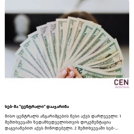
ვადებში განხორციელდება“, - განაცხადა ირაკლი
კობახიძემ.მთავრობის ადმინისტრაციის ინფორმაციით,
გაუმჯობესდა GR-ის ინფრასტრუქტურა, სრულად
რეაბილიტირებულია ლიანდაგი, ცენტრალურ
მაგისტრალზე მოძრავი შემადგენლობებისთვის
შეზღუდვები მოიხსნა.რეაბილიტირებულია სამგზავრო
სადგურებიც. მატარებლები კაპიტალურად რემონტდება.
დაწყებულია 10 ახალი სამგზავრო მატარებლის შესყიდვის
პროცედურები.
სებ-მა "ცენტრალი" დააჯარიმა
მისო ცენტრალს ანგარიშგების წესი აქვს დარღვეული: 1
შემთხვევაში ზედამხედველისთვის დოკუმენტაცია
დაგვიანებით აქვს მიწოდებული. 2 შემთხვევაში სებ-