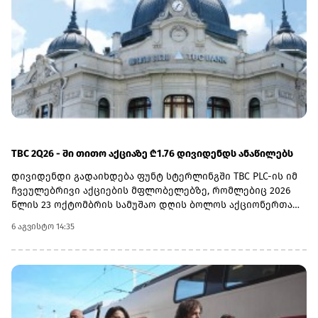
განხორციელდა ტვირთის ნაწილობრივი ვიზუალური
დათვალიერება, რის შედეგად დადგინდა, რომ ტვირთზე
დატანილ ქარხნულ ეტიკეტებზე წარმოშობის ქვეყნებად
მითითებული იყო გერმანია და ხორვატია.ვინაიდან
გამოიკვეთა დოკუმენტის სავარაუდო გაყალბებისა და
სანქცირებული ტვირთის საბაჟო კონტროლის გვერდის
ავლით გადაზიდვის მცდელობა, საქმის მასალები
შემდგომი რეაგირების მიზნით გადაეცა საქართველოს
ფინანსთა სამინისტროს საგამოძიებო სამსახურს.
TBC 2Q26 - ში თითო აქციაზე ₾1.76 დივიდენდს ანაწილებს
დივიდენდი გადაიხდება ფუნტ სტერლინგში TBC PLC-ის იმ
ჩვეულებრივი აქციების მფლობელებზე, რომლებიც 2026
წლის 23 ოქტომბრის სამუშაო დღის ბოლოს აქციონერთა
რეესტრში იქნებიან რეგისტრირებულნი.ექს-დივიდენდის
6 აგვისტო 14:35
თარიღად 22 ოქტომბერი, ჩანაწერის თარიღად 23
ოქტომბერი, ვალუტის კონვერტაციის თარიღად 6
ნოემბერი, ხოლო უშუალოდ გადახდის თარიღად კი 20
ნოემბერი დასახელდა.2026 წლის მეორე კვარტლის
დივიდენდის ფუნტ სტერლინგში გადასახდელად
გამოსაყენებელი ლარი/ფუნტი სტერლინგის გაცვლითი