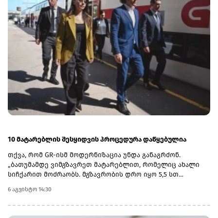
კურსი სებ-ის მიერ გამოქვეყნებული ოფიციალური
გაცვლითი კურსის 5 დღიანი საშუალო მაჩვენებლით
განისაზღვრება, რომელიც მოიცავს 2026 წლის 2
ნოემბრიდან 6 ნოემბრის ჩათვლით პერიოდს.
10 მატარებლის შესყიდვის პროცედურა დაწყებულია
თქვა, რომ GR-ისმ მოდერნიზაცია უნდა განაგრძონ.
„ბათუმამდე ვიმგზავრეთ მატარებლით, რომელიც ახალი
სიჩქარით მოძრაობს. მგზავრობის დრო იყო 5,5 სთ
შემცირებულია 4 სთ-მდე. ერთ წელში ფუნდამენტური
6 აგვისტო 14:30
ცვლილებები განხორციელდა. კიდევ ძალიან ბევრი რამ
არის დაგეგმილი, რაზეც საზოგადოებას პერიოდულად
ვაწვდიდით ინფორმაციას. ყველა რეფორმა სათანადო