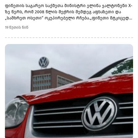
მთლიანობას მხარს უჭერენ
ფინეთის საგარეო საქმეთა მინისტრი ელინა ვალტონენი X-
ზე წერს, რომ 2008 წლის შეჭრის შემდეგ აფხაზეთი და
„სამხრეთ ოსეთი“ ოკუპირებული რჩება.„ფინეთი მტკიცედ
უჭერს მხარს საქართველოს სუვერენიტეტსა და
19 წუთის წინ
ტერიტორიულ მთლიანობას. მოვუწოდებთ რუსეთს,
შეასრულოს 2008 წლის ცეცხლის შეწყვეტის შეთანხმებით
ნაკისრი ვალდებულებები“, - აცხადებს
ვალტონენი.საქართველოსადმი მხარდამჭერი განცხადება
გავრცელდა ლატვიის საგარეო საქმეთა სამინისტროს
სახელითაც. უწყება ხაზს უსვამს, რომ ლატვია კვლავ
გააგრძელებს ქართველი ხალხის მხარდაჭერას რუსეთის
საოკუპაციო ძალებისა და მათი მოკავშირეების
წინააღმდეგ.„რუსეთის მიერ საქართველოს წინააღმდეგ
განხორციელებული აგრესიის მე-18 წლისთავზე, ლატვია
ადასტურებს მხარდაჭერას საქართველოს სუვერენიტეტისა
და ტერიტორიული მთლიანობის მიმართ და მკაცრად
გმობს სამხრეთ ოსეთისა და აფხაზეთის ოკუპაციას“, -
აღნიშნულია განცხადებაში.საკითხს სოციალურ ქსელში
გამოეხმაურა ლატვიის საგარეო საქმეთა მინისტრი ბაიბა
ბრაჟეც:„რუსეთის მიერ საქართველოს წინააღმდეგ
სამხედრო აგრესიის განხორციელებიდან 18 წელი გავიდა.
მიუხედავად ამისა, საქართველოს ტერიტორიის 20% კვლავ