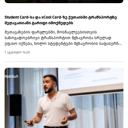
განპირობებული იქნება მათი მოგების მდგრადი ზრდით“, -
აცხადებს GCAP-ის CEO ირაკლი გილაური და აღნიშნავს,
რომ Lion Finance Group-ში ჯგუფის ინვესტიციიდან (14.9%-
Student Card-სა და sCool Card-ზე ქუთაისში ტრანსპორტზე
იანი წილობრივი მონაწილეობა) სავარაუდო დივიდენდური
შეღავათიანი ტარიფი იმოქმედებს
შემოსავლების გათვალისწინებით, მოსალოდნელია, რომ
შეთავაზების ფარგლებში, მოსწავლეებისთვის
ჯგუფი 2029 წლის ბოლომდე მნიშვნელოვან ჭარბ ფულად
საზოგადოებრივი ტრანსპორტით მგზავრობა სრულად
სახსრებს დააგროვებს.
უფასო იქნება, ხოლო სტუდენტები მგზავრობის საფასურზე
50%-იან შეღავათს მიიღებენ.
7 აგვისტო 14:20