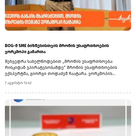
BOG-მ SME ბიზნესისთვის შრომის უსაფრთხოების
ვორკშოპი გამართა
შეხვედრა სახელწოდებით „შრომის უსაფრთხოება:
რისკიდან უპირატესობამდე“ შრომის უსაფრთხოების
ექსპერტმა, გიორგი თოდაძემ ჩაატარა. ვორკშოპის
ფარგლებში მონაწილეებმა მიიღეს პრაქტიკული ცოდნა
7 აგვისტო 13:42
იმის შესახებ, თუ როგორ იქცევა უსაფრთხოების
სტანდარტების დანერგვა ბიზნესის მდგრადი
განვითარების, ფინანსური სტაბილურობისა და
რეპუტაციის გაძლიერების ინსტრუმენტად.ღონისძიებაზე
განხილული იყო ისეთი მნიშვნელოვანი საკითხები,
როგორიცაა უსაფრთხოების ეკონომიკა და ინვესტიციის
უკუგება (ROI); როგორ გადაიქცეს უსაფრთხოება ბიზნესის
სტრატეგიულ უპირატესობად; თანამშრომელთა
რესურსების მართვა; ლიდერის როლი უსაფრთხოების