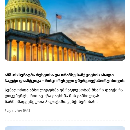
აშშ-ის სენატმა რუსეთსა და ირანზე სანქციების ახალი
პაკეტი დაამტკიცა – რისკი რუსული ენერგოექსპორტისთვის
სენატორთა აბსოლუტურმა უმრავლესობამ მხარი დაუჭირა
დოკუმენტს, რითაც გზა გაეხსნა მის განხილვას
წარმომადგენელთა პალატაში. კენჭისყრისას
თავდაპირველი დათვლით დაფიქსირდა 68 ხმა 9-ის
7 აგვისტო 19:45
წინააღმდეგ კანონპროექტზე, სახელწოდებით „ლინდსი ო.
გრემის 2026 წლის სანქციების აქტი რუსეთისა და ირანის
წინააღმდეგ“. საბოლოო დათვლით შედეგი 86 ხმა 11-ის