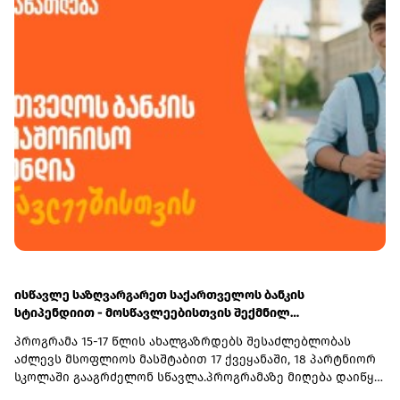
საქართველოს ფინანსთა სამინისტროს საგამოძიებო
მრავალფეროვან რესურსებს - ბიზნესკურსებს, კვლევებს
სამსახურს გადაეგზავნა, ხოლო 4 პირი საბაჟო კოდექსის
და სხვა საჭირო ინფორმაციას ბიზნესის გასავითარებლად.
168-ე მუხლის პირველი ნაწილის შესაბამისად სანქციის
სახით ჯამში - 36 205 ლარით დაჯარიმდა.
ისწავლე საზღვარგარეთ საქართველოს ბანკის
სტიპენდიით - მოსწავლეებისთვის შექმნილ
საერთაშორისო პროგრამაზე მიღება დაიწყო
პროგრამა 15-17 წლის ახალგაზრდებს შესაძლებლობას
აძლევს მსოფლიოს მასშტაბით 17 ქვეყანაში, 18 პარტნიორ
სკოლაში გააგრძელონ სწავლა.პროგრამაზე მიღება დაიწყო
და 30 სექტემბერს დასრულდება. რეგისტრაციისთვის