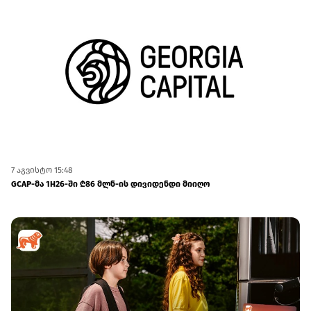
7 აგვისტო 15:48
GCAP-მა 1H26-ში ₾86 მლნ-ის დივიდენდი მიიღო