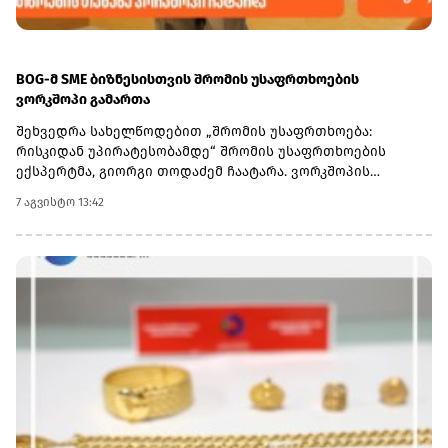
BOG-მ SME ბიზნესისთვის შრომის უსაფრთხოების
ვორკშოპი გამართა
შეხვედრა სახელწოდებით „შრომის უსაფრთხოება:
რისკიდან უპირატესობამდე“ შრომის უსაფრთხოების
ექსპერტმა, გიორგი თოდაძემ ჩაატარა. ვორკშოპის
ფარგლებში მონაწილეებმა მიიღეს პრაქტიკული ცოდნა
7 აგვისტო 13:42
იმის შესახებ, თუ როგორ იქცევა უსაფრთხოების
სტანდარტების დანერგვა ბიზნესის მდგრადი
განვითარების, ფინანსური სტაბილურობისა და
რეპუტაციის გაძლიერების ინსტრუმენტად.ღონისძიებაზე
განხილული იყო ისეთი მნიშვნელოვანი საკითხები,
როგორიცაა უსაფრთხოების ეკონომიკა და ინვესტიციის
უკუგება (ROI); როგორ გადაიქცეს უსაფრთხოება ბიზნესის
სტრატეგიულ უპირატესობად; თანამშრომელთა
რესურსების მართვა; ლიდერის როლი უსაფრთხოების
კულტურის ჩამოყალიბებაში და ნდობაზე დაფუძნებული
სამუშაო გარემოს შექმნა.მონაწილეებმა ასევე მიიღეს
პრაქტიკული რეკომენდაციები კრიზისების მართვისა და