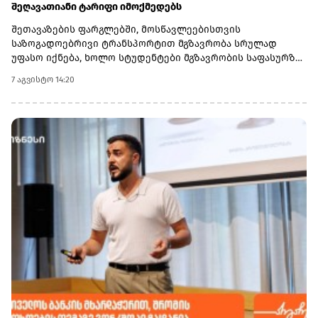
იანი წილობრივი მონაწილეობა) სავარაუდო დივიდენდური
შეღავათიანი ტარიფი იმოქმედებს
შემოსავლების გათვალისწინებით, მოსალოდნელია, რომ
შეთავაზების ფარგლებში, მოსწავლეებისთვის
ჯგუფი 2029 წლის ბოლომდე მნიშვნელოვან ჭარბ ფულად
საზოგადოებრივი ტრანსპორტით მგზავრობა სრულად
სახსრებს დააგროვებს.
უფასო იქნება, ხოლო სტუდენტები მგზავრობის საფასურზე
50%-იან შეღავათს მიიღებენ.
7 აგვისტო 14:20