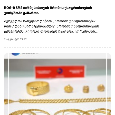
BOG-მ SME ბიზნესისთვის შრომის უსაფრთხოების
ვორკშოპი გამართა
შეხვედრა სახელწოდებით „შრომის უსაფრთხოება:
რისკიდან უპირატესობამდე“ შრომის უსაფრთხოების
ექსპერტმა, გიორგი თოდაძემ ჩაატარა. ვორკშოპის
ფარგლებში მონაწილეებმა მიიღეს პრაქტიკული ცოდნა
7 აგვისტო 13:42
იმის შესახებ, თუ როგორ იქცევა უსაფრთხოების
სტანდარტების დანერგვა ბიზნესის მდგრადი
განვითარების, ფინანსური სტაბილურობისა და
რეპუტაციის გაძლიერების ინსტრუმენტად.ღონისძიებაზე
განხილული იყო ისეთი მნიშვნელოვანი საკითხები,
როგორიცაა უსაფრთხოების ეკონომიკა და ინვესტიციის
უკუგება (ROI); როგორ გადაიქცეს უსაფრთხოება ბიზნესის
სტრატეგიულ უპირატესობად; თანამშრომელთა
რესურსების მართვა; ლიდერის როლი უსაფრთხოების
კულტურის ჩამოყალიბებაში და ნდობაზე დაფუძნებული
სამუშაო გარემოს შექმნა.მონაწილეებმა ასევე მიიღეს
პრაქტიკული რეკომენდაციები კრიზისების მართვისა და
ბიზნესის უწყვეტობის დაგეგმვის (BCP) მიმართულებით -
როგორ მოემზადონ კომპანიები ფორსმაჟორული
სიტუაციებისთვის და შეამცირონ შესაძლო ფინანსური თუ