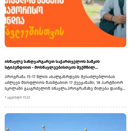
ისწავლე საზღვარგარეთ საქართველოს ბანკის
სტიპენდიით - მოსწავლეებისთვის შექმნილ
საერთაშორისო პროგრამაზე მიღება დაიწყო
პროგრამა 15-17 წლის ახალგაზრდებს შესაძლებლობას
აძლევს მსოფლიოს მასშტაბით 17 ქვეყანაში, 18 პარტნიორ
სკოლაში გააგრძელონ სწავლა.პროგრამაზე მიღება დაიწყო
და 30 სექტემბერს დასრულდება. რეგისტრაციისთვის
7 აგვისტო 11:22
ეწვიეთ ვებგვერდს. ინფორმაციისთვის, გაერთიანებული
მსოფლიო სკოლები (UWC) წარმოადგენს საერთაშორისო
საგანმანათლებლო მოძრაობას ახალგაზრდებისთვის,
რომლის მიზანია, განათლება გამოიყენოს როგორც ძალა
სხვადასხვა ერისა და კულტურის დასაახლოებლად და ამ
გზით შეუწყოს ხელი მშვიდობიანი და მდგრადი მომავლის