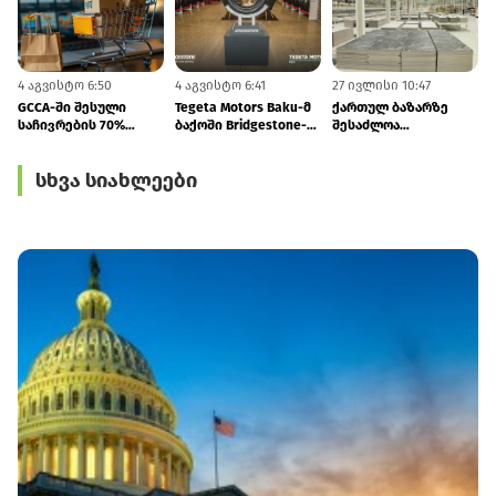
4 აგვისტო 6:50
4 აგვისტო 6:41
27 ივლისი 10:47
2
GCCA-ში შესული
Tegeta Motors Baku-მ
ქართულ ბაზარზე
საჩივრების 70%
ბაქოში Bridgestone-
შესაძლოა
ონლაინ ვაჭრობას
ის კონცეპტმაღაზია
თურქმენული
ეხება
გახსნა
წარმოების კერამიკა
სხვა სიახლეები
და სანტექნიკა
გამოჩნდეს