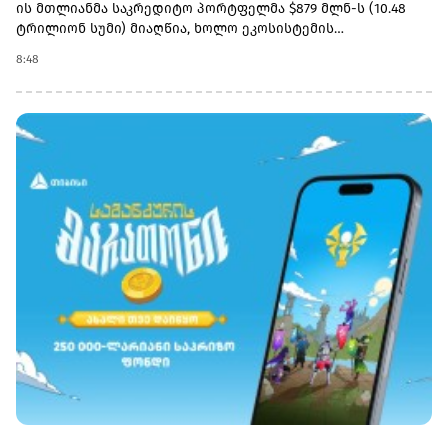
ის მთლიანმა საკრედიტო პორტფელმა $879 მლნ-ს (10.48
ტრილიონ სუმი) მიაღწია, ხოლო ეკოსისტემის
ყოველთვიურად აქტიური მომხმარებლების (MAU)
8:48
რაოდენობა 5.8 მილიონამდე გაიზარდა.ამასთან, კომპანიის
საგადახდო ოპერაციების მოცულობა 2Q26-ში წლიურად
45%-ით გაიზარდა და $3.25 მლრდ-ს (38.8 ტრილიონ სუმი)
გადააჭარბა, რაც უზბეკეთის მთლიანი საგადახდო ბაზრის
20%-ზე მეტს შეადგენს.2Q26-ში TBC Uzbekistan-ის წმინდა
საკომისიო შემოსავალმა $15 მლნ (179.2 მილიარდი სუმი)
შეადგინა, რაც წინა წლის ანალოგიურ პერიოდთან
შედარებით 5%-იან, ხოლო წინა კვარტალთან შედარებით
15%-იან ზრდას ასახავს. ამავე პერიოდში TBC Bank-ის
სადეპოზიტო პორტფელმა $545 მლნ-ს (6.5 ტრილიონ სუმი)
გადააჭარბა.საანგარიშო პერიოდის შემდეგ, 24 ივლისს, TBC
Group-მა დაასრულა OLX Uzbekistan-ის საკონტროლო
პაკეტის შეძენის გარიგება, რაც ეკოსისტემის ფინანსური
სერვისების მიღმა გაფართოების სტრატეგიული
ნაბიჯია.2Q26-ში კომპანიამ ასევე გააფართოვა
პროდუქტების ხაზი: მცირე და საშუალო ბიზნესისთვის
ჩაუშვა უზრუნველყოფილი სესხები და სახელფასო
პროექტი, ხოლო ფიზიკური პირებისთვის -
ავტოდაკრედიტების ციფრული პროდუქტი.„TBC Uzbekistan-ს