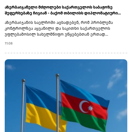
აზერბაიჯანელი მძღოლები საქართველოს საბაჟოზე
შეფერხებაზე ჩივიან - ბაქომ თბილისს დიპლომატიური
ნოტით მიმართა
აზერბაიჯანის საელჩოში აცხადებენ, რომ პრობლემა
კონტროლზეა აყვანილი და საკითხი საქართველოს
უფლებამოსილ სახელმწიფო უწყებებთან ერთად
შესწავლის პროცესშია.აზერბაიჯანული საინფორმაციო
11:08
სააგენტო Report-ის ინფორმაციით, მძღოლები კვირებია
ელოდებიან საბაჟო პროცედურების დასრულებას
„სარფისა“ და „წითელი ხიდის“ სასაზღვრო-გამშვებ
პუნქტებზე, ასევე თბილისის გაფორმების ეკონომიკურ
ზონაში (გეზ).გადამზიდავების განცხადებით, მებაჟეები
შეჩერების კონკრეტულ მიზეზებს, ეხება ეს ტვირთს, წონას
თუ დოკუმენტაციას - არ განუმარტავენ.დაზარალებული
მძღოლები აცხადებენ, რომ პროცესი საგრძნობლად
გაჭიანურდა და ზოგ შემთხვევაში შეყოვნება თვეზე მეტს
შეადგენს: თეიმურ სულთანოვი: აცხადებს, რომ „სარფის“
გამშვებ პუნქტზე 15 დღეა იმყოფება. მას ჩამოართვეს
პასპორტი, მართვის მოწმობა და მანქანის საბუთები,
პასუხად კი მხოლოდ „დაელოდეთ“-ს ეუბნებიან. ელდენიზ
მამედლიევი: საქართველოში უკვე 45 დღეა ყოვნდება. მას
ქუთაისში წარმოებული და მეტალურგიისთვის