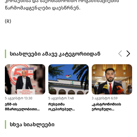
კორპუსისა და საერთაშორისო ორგანიზაციების
წარმომადგენლები დაესწრნენ.
(R)
სიახლეები ამავე კატეგორიიდან
5 აგვისტო 13:30
5 აგვისტო 7:48
3 აგვისტო 6:59
3
ენმ-ის
რუსეთმა
„გასტრონომიის
მმართველობითი
ოკუპირებულ
ეროვნული
საბჭოს
აფხაზეთთან 2026-
სააგენტოს“
ხელმძღვანელი
2030 წლების
თავმჯდომარედ
სხვა სიახლეები
ირაკლი
განვითარების
ლევან ქარუმიძე
ფავლენიშვილი
შეთანხმების
დაინიშნა
გახდა
რატიფიცირება