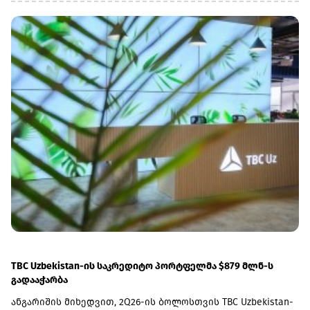
ინფრასტრუქტურაზე მნიშვნელოვანი კაპიტალური
სამუშაოები ჩავატარეთ, რომელმაც საშუალება მოგვცა,
გარკვეულ მონაკვეთებზე სიჩქარეები გაგვეზარდა,
მოგვეხსნა შეზღუდვები და თბილისიდან ბათუმში
უსაფრთხოდ, 4 საათში ვიმგზავროთ“, - აღნიშნა ლაშა
აბაშიძემ.„საქართველოს რკინიგზის“ ხელმძღვანელის
თქმით, პარალელურად აქტიურად მიმდინარეობს
სადგურების ინფრასტრუქტურის განახლებაც. კომპანიის
მიზანია, სრულად მოაწესრიგოს როგორც მაგისტრალური,
ისე საგარეუბნო სადგურები.„ფაქტობრივად უკვე
მიმდინარეობს 5-7 სადგურის რეაბილიტაცია, წელს კიდევ 5
სადგურის დამატებას ვგეგმავთ, ხოლო მომავალ წელს
სადგურების რეაბილიტაციის პროცესი სრულად უნდა
დავასრულოთ“, - განაცხადა აბაშიძემ.
TBC Uzbekistan-ის საკრედიტო პორტფელმა $879 მლნ-ს
გადააჭარბა
ანგარიშის მიხედვით, 2Q26-ის ბოლოსთვის TBC Uzbekistan-