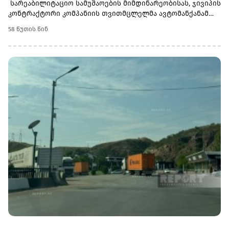
სარეაბილიტაციო სამუშაოების მიმდინარეობისას, ჯივიპის
კონტრაქტორი კომპანიის თვითმცლელმა ავტომანქანამ
ტრანშიის კიდესთან ახლოს იმოძრავა, რამაც ნიადაგის
58 წუთის წინ
ჩამოშლა და ტექნიკის მოცურება გამოიწვია. მძღოლის
მიერ სატრანსპორტო საშუალების დამოუკიდებლად
გამოყვანის მცდელობისას ტრანშიის კიდე დამატებით
დაზიანდა და ავტომანქანა გადაბრუნდა.ინციდენტის
შედეგად არავინ დაშავებულა. ობიექტზე სამუშაო პროცესი
შეუფერხებლად, ჩვეულ რეჟიმში გრძელდება.ჯორჯიან
უოთერ ენდ ფაუერი ხაზგასმით აღნიშნავს, რომ
გამოვლინდა შრომის უსაფრთხოების ნორმებისა და
სახელშეკრულებო პირობების უხეში დარღვევა -
თვითმცლელში იმყოფებოდა მცირეწლოვანი
ბავშვი.ჯივიპის შესაბამისი სამსახურები ადგილზე
იკვლევენ ფაქტს დეტალურად დაზუსტების მიზნით.
მოკვლევის დასრულებისთანავე, კომპანია კონტრაქტორი
ორგანიზაციის მიმართ გაატარებს ხელშეკრულებითა და
მოქმედი კანონმდებლობით გათვალისწინებულ
სამართლებრივ ზომებს", - ვკითხულობთ ჯორჯიან უოთერ
ენდ ფაუერის განცხადებაში.