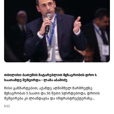
ან ინტერნეტბანკის საშუალებით გაანაღდოს. თითოეულ
განაღდებულ 150 ლარზე გათამაშების ერთი ბილეთი
ენიჭება, რაც მოგების შანსს ზრდის.კამპანიაში
მონაწილეობა ემიგრანტებსაც შეუძლიათ. ამისთვის
საჭიროა, გზავნილი საკუთარ თავს გამოუგზავნონ, ხოლო
თანხა საქართველოს ბანკის მობილბანკის ან
ინტერნეტბანკის საშუალებით გაანაღდონ.გზავნილის
კამპანიის შესახებ ყველა საჭირო ინფორმაციას გაეცანით
ამ ბმულზე.(R)
თბილისი-ბათუმის მატარებლით მგზავრობის დრო 4
საათამდე შემცირდა - ლაშა აბაშიძე
მისი განმარტებით, აქამდე აღნიშნულ მარშრუტზე
მგზავრობას 5 საათი და 30 წუთი სჭირდებოდა, დროის
შემცირება კი ლიანდაგსა და ინფრასტრუქტურაზე
ჩატარებულმა კაპიტალურმა სამუშაოებმა გახადა
8:53
შესაძლებელი.„ეს საკმაოდ მნიშვნელოვანი გაუმჯობესებაა.
ბოლო პერიოდის განმავლობაში, ლიანდაგსა და