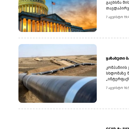
გაეხსნა მი
თავდაპირვ
სახელწოდე
7 აგვისტო 19:
ირანის წინ
აღმოჩნდა.
შემდეგაც 
უცნობია, 
ინიციატორ
ივლისს გარ
განაცხადა
ყაზახეთი ბ
დაიკავა.„დ
მოსკოვიდა
კომპანიის 
კონექტიკუ
სხდომაზე 
სენატორ ლ
„ინტერფაქს
ვიფიქრო, რ
თბილისი-ჯე
7 აგვისტო 16:
უკრაინის 
2026 წელს 
პუტინს ვეუ
კილომეტრი
სააგენტო A
ზღვის ნავ
დააწესოს 
ჯეიჰანის 
ბუნებრივ ა
თურქეთის 
ითვალისწი
საექსპორტ
ორგანიზაცი
თბილისი-ჯ