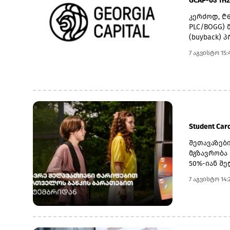
ოლიგარქებ
GCAP-მა 1H
რადგან ქვ
იქნა წარდ
რუსეთის გ
კერძოდ, ₾61
ტრამპის გა
შემცირება
PLC/BOGG) 
დაწესებას
თბილისი-ჯ
(buyback) 
ნავთობსა დ
ენერგეტიკ
ბიზნესისგ
ანალიტიკო
7 აგვისტო 15:
რეგიონისა
აერთიანებს
პირველი შ
მილსადენი
insurance)
გამოყენებ
ერთ-ერთ უ
ბიზნესისგა
წინააღმდე
საქართველ
₾46.7 მლნ-
მიიღო, სა
წარმოადგენ
ივლისი), ხ
Student Ca
ავტოსერვი
ხოლო 2Q26
შეთავაზებ
თავისუფალ
მგზავრობა
მსხვილი კ
50%-იან შე
უწყვეტი ზრ
7 აგვისტო 14:
მდგრადი ზრ
Lion Finan
მონაწილეო
მოსალოდნე
სახსრებს 