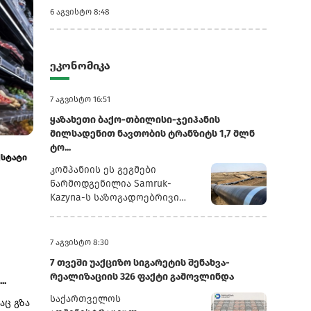
6 აგვისტო 8:48
ეკონომიკა
7 აგვისტო 16:51
ყაზახეთი ბაქო-თბილისი-ჯეიჰანის
მილსადენით ნავთობის ტრანზიტს 1,7 მლნ
3 აგვისტო 7:13
31 ივლისი 4:41
ტო...
და
ტრანსპორტი +14.2%, სურსათი +4.9%: საქსტატი
ტურიზმიდან მი
ივლისის ინფლაციის მაჩვენებლ...
შემცირდა
კომპანიის ეს გეგმები
წარმოდგენილია Samruk-
Kazyna-ს საზოგადოებრივი
საბჭოს სხდომაზე წარდგენილ
პრეზენტაციაში, რომელსაც
რუსული სააგენტო
7 აგვისტო 8:30
„ინტერფაქსი“ ავრცელებს.2025
7 თვეში უაქციზო სიგარეტის შენახვა-
წლის განმავლობაში
რეალიზაციის 326 ფაქტი გამოვლინდა
..
„ყაზმუნაიგაზმა“ ბაქო-
თბილისი-ჯეიჰანის
საქართველოს
აც გზა
მილსადენით 1,3 მლნ ტონა