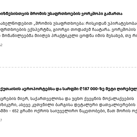
 ბიზნესისთვის შრომის უსაფრთხოების ვორკშოპი გამართა
სახელწოდებით „შრომის უსაფრთხოება: რისკიდან უპირატესობა
აფრთხოების ექსპერტმა, გიორგი თოდაძემ ჩაატარა. ვორკშოპის
 მონაწილეებმა მიიღეს პრაქტიკული ცოდნა იმის შესახებ, თუ 
აფრთხოების სტანდარტების დანერგვა ბიზნესის მდგრადი
42
ბის, ფინანსური სტაბილურობისა და რეპუტაციის გაძლიერების
ტად.ღონისძიებაზე განხილული იყო ისეთი მნიშვნელოვანი საკი
უსაფრთხოების ეკონომიკა და ინვესტიციის უკუგება (ROI); როგ
 უსაფრთხოება ბიზნესის სტრატეგიულ უპირატესობად;
ელთა რესურსების მართვა; ლიდერის როლი უსაფრთხოების
ჩამოყალიბებაში და ნდობაზე დაფუძნებული სამუშაო გარემოს
ნაწილეებმა ასევე მიიღეს პრაქტიკული რეკომენდაციები კრიზის
ქუთაისის აეროპორტებსა და სარფში ₾187 000-ზე მეტი ღირებულე
და ბიზნესის უწყვეტობის დაგეგმვის (BCP) მიმართულებით - რო
 კომპანიები ფორსმაჟორული სიტუაციებისთვის და შეამცირონ
იცრების მიერ, საქართველოსა და უცხო ქვეყნის მოქალაქეების
ინანსური თუ ოპერაციული რისკები.„საქართველოს ბანკი მცირე
ზიკური, ასევე კუთვნილი ბარგისა დეტალური დათვალიერების
იზნესის მხარდასაჭერად მუდმივად ქმნის ახალ შესაძლებლობებ
მში - 652 გრამი ოქროს საიუველირო ნაკეთობები, მათ შორის ო
ვართ, რომ გვაქვს შესაძლებლობა, ბიზნესის წარმომადგენლებ
ონეტები აღმოაჩინეს.არადეკლარირებული საქონლის საერთო ს
27
თ საჭირო ცოდნა და ინსტრუმენტები საქმიანობის განვითარები
მ ჯამში 187 796 ლარი შეადგინა.3 კანონდამრღვევი მოქალაქის
 ეტაპზე. ბიზნეს 360˚-ის შეხვედრების სერია სწორედ ამ მიზანს
აქმის მასალები შემდგომი რეაგირების მიზნით, საქართველოს
 - დაეხმაროს მეწარმეებს, გაიღრმაონ ცოდნა, გააუმჯობესონ მ
ამინისტროს საგამოძიებო სამსახურს გადაეგზავნა, ხოლო 4 პირ