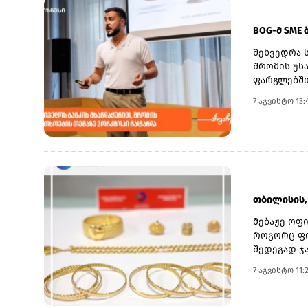
BOG-მ SME
შეხვედრა 
შრომის უს
ფარგლებში
იქცევა უს
7 აგვისტო 13:
განვითარე
ინსტრუმენ
როგორიცაა 
გადაიქცეს
თანამშრომ
კულტურის 
შექმნა.მო
თბილისის, 
მართვისა 
მოემზადონ
მებაჟე ოფ
შესაძლო ფ
როგორც ფი
საშუალო ბ
შედეგად ჯა
მოხარული 
ზოდი და მ
7 აგვისტო 11:
გავუზიარო
ღირებულება
სხვადასხვა
მიმართ, ს
ემსახურება
ფინანსთა ს