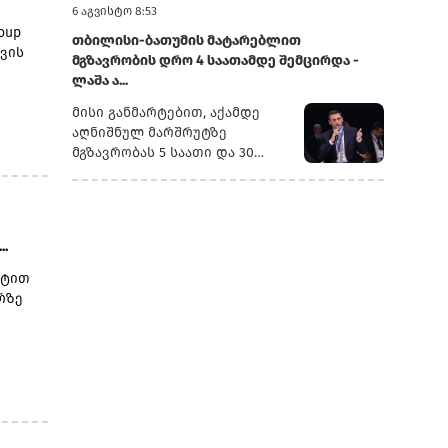
 წელს
ყველა რეფორმა სათანადო
უწყებებთან ერთად შესწავლის
რადგან ქვეყანა ცდილობს
6 აგვისტო 8:53
სამინისტროს საგამოძიებო
ალდ
ვადებში განხორციელდება“, -
პროცესშია.აზერბაიჯანული
ნავთობის ექსპორტის
oup
სამსახურს გადაეგზავნა, ხოლო
აჟის
განაცხადა ირაკლი
თბილისი-ბათუმის მატარებლით
აქო-
საინფორმაციო სააგენტო
დივერსიფიცირებას და
დვის
დანარჩენი 141 ფაქტი
ლ
კობახიძემ.მთავრობის
მგზავრობის დრო 4 საათამდე შემცირდა -
Report-ის ინფორმაციით,
რუსეთის გავლით არსებულ
ჩაითვალა
ი
ადმინისტრაციის
ლაშა ა...
ღვის
მძღოლები კვირებია
მარშრუტებზე
აქს
არაიდენტიფიცირებულ
ქნება
ინფორმაციით, გაუმჯობესდა
ელოდებიან საბაჟო
დამოკიდებულების
C
მისი განმარტებით, აქამდე
შემთხვევად და შედგა
GR-ის ინფრასტრუქტურა,
სიის
პროცედურების დასრულებას
შემცირებას.საქართველოსთვის
აღნიშნულ მარშრუტზე
ამოღების ოქმები.
ტიკის
სრულად რეაბილიტირებულია
 და
„სარფისა“ და „წითელი ხიდის“
ყაზახური ნავთობის
ბისგან
მგზავრობას 5 საათი და 30
ლიანდაგი, ცენტრალურ
სასაზღვრო-გამშვებ
მოცულობების ზრდა ბაქო-
ნ
წუთი სჭირდებოდა, დროის
მაგისტრალზე მოძრავი
პუნქტებზე, ასევე თბილისის
თბილისი-ჯეიჰანის სისტემაში
შემცირება კი ლიანდაგსა და
შემადგენლობებისთვის
გაფორმების ეკონომიკურ
ნიშნავს სატრანზიტო როლის
ინფრასტრუქტურაზე
შეზღუდვები
ზონაში (გეზ).გადამზიდავების
გაძლიერებას ენერგეტიკულ
ჩატარებულმა კაპიტალურმა
მოიხსნა.რეაბილიტირებულია
..
განცხადებით, მებაჟეები
დერეფანში, რომელიც
ია,
სამუშაოებმა გახადა
სამგზავრო სადგურებიც.
შეჩერების კონკრეტულ
აკავშირებს ცენტრალურ აზიას
ძლიერი
შესაძლებელი.„ეს საკმაოდ
რტით
მატარებლები კაპიტალურად
მიზეზებს, ეხება ეს ტვირთს,
შავი ზღვის რეგიონისა და
ჩვენი
მნიშვნელოვანი
რზე
რემონტდება. დაწყებულია 10
წონას თუ დოკუმენტაციას - არ
ხმელთაშუა ზღვის
ის
გაუმჯობესებაა. ბოლო
ახალი სამგზავრო მატარებლის
განუმარტავენ.დაზარალებული
ბაზრებთან.ბაქო-თბილისი-
პერიოდის განმავლობაში,
შესყიდვის პროცედურები.
მძღოლები აცხადებენ, რომ
ჯეიჰანის მილსადენი,
, რომ
ლიანდაგსა და
პროცესი საგრძნობლად
რომელიც 2006 წელს
ინფრასტრუქტურაზე
გაჭიანურდა და ზოგ
ამოქმედდა, კვლავ რჩება
თ,
მნიშვნელოვანი კაპიტალური
შემთხვევაში შეყოვნება თვეზე
სამხრეთ კავკასიის ერთ-ერთ
ლად
სამუშაოები ჩავატარეთ,
მეტს შეადგენს: თეიმურ
უმნიშვნელოვანეს
რომელმაც საშუალება მოგვცა,
სულთანოვი: აცხადებს, რომ