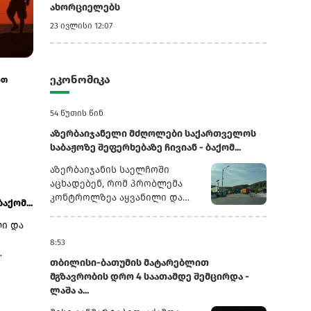
ახორციელებს
23 ივლისი 12:07
13 ივლისი 9:34
29 ივნისი 9:47
ეკონომიკა
ით
კანადის მიერ აშშ-ის ღვინის შეზღუდვამ
აშშ-ში ქართულ
ქართული ღვინის იმპორტი 28.2%-ით გ...
სატარიფო განა
54 წუთის წინ
აზერბაიჯანელი მძღოლები საქართველოს
საბაჟოზე შეფერხებაზე ჩივიან - ბაქომ...
აზერბაიჯანის საელჩოში
აცხადებენ, რომ პრობლემა
კონტროლზეა აყვანილი და
ქომ...
საკითხი საქართველოს
ლი და
უფლებამოსილ სახელმწიფო
უწყებებთან ერთად შესწავლის
8:53
პროცესშია.აზერბაიჯანული
თბილისი-ბათუმის მატარებლით
საინფორმაციო სააგენტო
მგზავრობის დრო 4 საათამდე შემცირდა -
,
Report-ის ინფორმაციით,
ლაშა ა...
მძღოლები კვირებია
ს,
ელოდებიან საბაჟო