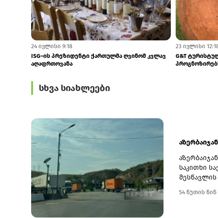
24 ივლისი 9:18
23 ივლისი 12:1
ISG–ის პრეზიდენტი ქართულმა ღვინომ კვლავ
G&T ტურისტულ
აღაფრთოვანა
პროგნოზირებ
სხვა სიახლეები
აზერბაიჯან
აზერბაიჯა
საკითხი ს
შესწავლის
ინფორმაცი
54 წუთის წინ
დასრულებას
ასევე თბი
განცხადები