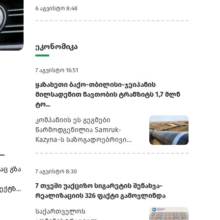
6 აგვისტო 8:48
ეკონომიკა
7 აგვისტო 7:25
6 აგვისტო 10:51
ვარდნის
Volkswagen ისტორიულ კრიზისშია
ენერგეტიკა, ი
7 აგვისტო 16:51
- უკრაინა და აზ
ყაზახეთი ბაქო-თბილისი-ჯეიჰანის
მილსადენით ნავთობის ტრანზიტს 1,7 მლნ
ტო...
კომპანიის ეს გეგმები
წარმოდგენილია Samruk-
Kazyna-ს საზოგადოებრივი
საბჭოს სხდომაზე წარდგენილ
..
პრეზენტაციაში, რომელსაც
აც გზა
რუსული სააგენტო
7 აგვისტო 8:30
„ინტერფაქსი“ ავრცელებს.2025
7 თვეში უაქციზო სიგარეტის შენახვა-
ექტზე,
წლის განმავლობაში
რეალიზაციის 326 ფაქტი გამოვლინდა
 და
„ყაზმუნაიგაზმა“ ბაქო-
თბილისი-ჯეიჰანის
საქართველოს
მილსადენით 1,3 მლნ ტონა