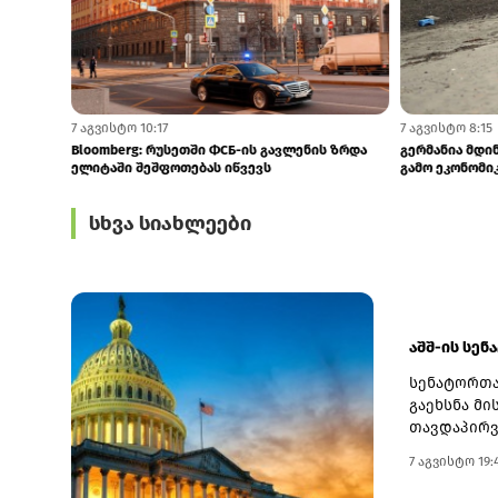
7 აგვისტო 11:05
7 აგვისტო 10:17
საუდის არაბეთი, თურქეთი და პაკისტანი
Bloomberg: რ
კოლექტიურ თავდაცვაზე შეთანხმდნენ
ელიტაში შეშფ
სხვა სიახლეები
აშშ-ის სენ
სენატორთა
გაეხსნა მი
თავდაპირვ
სახელწოდე
7 აგვისტო 19:
ირანის წინ
აღმოჩნდა.