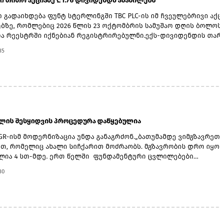
 ში თითო აქციაზე ₾1.76 დივიდენდს ანაწილებს
 გადაიხდება ფუნტ სტერლინგში TBC PLC-ის იმ ჩვეულებრივი აქ
ზე, რომლებიც 2026 წლის 23 ოქტომბრის სამუშაო დღის ბოლო
ა რეესტრში იქნებიან რეგისტრირებულნი.ექს-დივიდენდის თა
ერი, ჩანაწერის თარიღად 23 ოქტომბერი, ვალუტის კონვერტაციი
35
 ნოემბერი, ხოლო უშუალოდ გადახდის თარიღად კი 20 ნოემბე
.2026 წლის მეორე კვარტლის დივიდენდის ფუნტ სტერლინგში
ლად გამოსაყენებელი ლარი/ფუნტი სტერლინგის გაცვლითი კუ
ერ გამოქვეყნებული ოფიციალური გაცვლითი კურსის 5 დღიანი ს
ით განისაზღვრება, რომელიც მოიცავს 2026 წლის 2 ნოემბრიდან
ჩათვლით პერიოდს.
ბლის შესყიდვის პროცედურა დაწყებულია
GR-ისმ მოდერნიზაცია უნდა განაგრძონ.„ბათუმამდე ვიმგზავრეთ
თ, რომელიც ახალი სიჩქარით მოძრაობს. მგზავრობის დრო იყო 
ლია 4 სთ-მდე. ერთ წელში ფუნდამენტური ცვლილებები
ლდა. კიდევ ძალიან ბევრი რამ არის დაგეგმილი, რაზეც
30
ბას პერიოდულად ვაწვდიდით ინფორმაციას. ყველა რეფორმა
ვადებში განხორციელდება“, - განაცხადა ირაკლი
.მთავრობის ადმინისტრაციის ინფორმაციით, გაუმჯობესდა GR-ი
ქტურა, სრულად რეაბილიტირებულია ლიანდაგი, ცენტრალურ
ზე მოძრავი შემადგენლობებისთვის შეზღუდვები