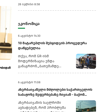
28 ივლისი 8:58
ეკონომიკა
6 აგვისტო 14:30
10 მატარებლის შესყიდვის პროცედურა
დაწყებულია
თქვა, რომ GR-ისმ
მოდერნიზაცია უნდა
31 ივლისი 7:15
31 ივლისი 6:51
განაგრძონ.„ბათუმამდე
თბილისიდან წასულმა დუროვმა კრემლს
რუსეთი სომხურ
ვიმგზავრეთ მატარებლით,
შნა
ირონიული პასუხი გასცა
პრობლემას ვე
რომელიც ახალი სიჩქარით
მოძრაობს. მგზავრობის დრო
6 აგვისტო 11:08
იყო 5,5 სთ შემცირებულია 4
აზერბაიჯანელი მძღოლები საქართველოს
სთ-მდე. ერთ წელში
საბაჟოზე შეფერხებაზე ჩივიან - ბაქომ...
ფუნდამენტური ცვლილებები
განხორციელდა. კიდევ
აზერბაიჯანის საელჩოში
ძალიან ბევრი რამ არის
აცხადებენ, რომ პრობლემა
დაგეგმილი, რაზეც