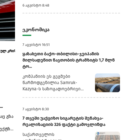
6 აგვისტო 8:48
ეკონომიკა
7 აგვისტო 7:25
6 აგვისტო 10:51
7 აგვისტო 16:51
ვარდნის
Volkswagen ისტორიულ კრიზისშია
ენერგეტიკა, ი
ყაზახეთი ბაქო-თბილისი-ჯეიჰანის
- უკრაინა და აზ
მილსადენით ნავთობის ტრანზიტს 1,7 მლნ
ტო...
კომპანიის ეს გეგმები
წარმოდგენილია Samruk-
Kazyna-ს საზოგადოებრივი
საბჭოს სხდომაზე წარდგენილ
პრეზენტაციაში, რომელსაც
..
რუსული სააგენტო
7 აგვისტო 8:30
„ინტერფაქსი“ ავრცელებს.2025
აც გზა
7 თვეში უაქციზო სიგარეტის შენახვა-
წლის განმავლობაში
რეალიზაციის 326 ფაქტი გამოვლინდა
„ყაზმუნაიგაზმა“ ბაქო-
ექტზე,
თბილისი-ჯეიჰანის
საქართველოს
 და
მილსადენით 1,3 მლნ ტონა