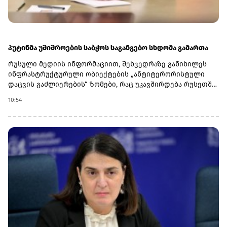
მონაწილეობს ახლო აღმოსავლეთისა და სამხრეთ აზიის
უსაფრთხოების საკითხებში.
პუტინმა უშიშროების საბჭოს საგანგებო სხდომა გამართა
რუსული მედიის ინფორმაციით, შეხვედრაზე განიხილეს
ინფრასტრუქტურული ობიექტების „ანტიტერორისტული
დაცვის გაძლიერების“ ზომები, რაც უკავშირდება რუსეთში
დრონების გახშირებულ თავდასხმებს.კრემლის ცნობით,
10:54
განხილვის ერთ-ერთი მთავარი თემა იყო ობიექტების
უსაფრთხოების უზრუნველყოფა და შესაძლო ახალი
ზომები უპილოტო საფრენი აპარატებისგან მომდინარე
საფრთხეების ფონზე.