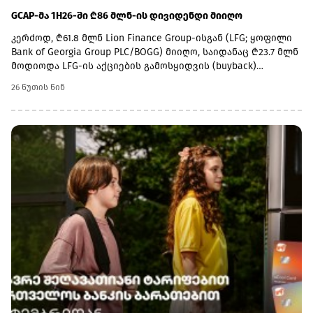
GCAP-მა 1H26-ში ₾86 მლნ-ის დივიდენდი მიიღო
კერძოდ, ₾61.8 მლნ Lion Finance Group-ისგან (LFG; ყოფილი
Bank of Georgia Group PLC/BOGG) მიიღო, საიდანაც ₾23.7 მლნ
მოდიოდა LFG-ის აქციების გამოსყიდვის (buyback)
პროგრამაში მონაწილეობაზე; ₾11.9 მლნ საცალო
26 წუთის წინ
(სააფთიაქო) ბიზნესისგან, რომელიც გეფას ქოლგის ქვეშ
ფარმადეპოს და ჯიპისის აფთიაქს აერთიანებს; ₾11.6 მლნ-
ის დივიდენდი ქონებისა და ზიანის დაზღვევის (P&C
insurance) ბიზნესისგან მიიღო, ხოლო ₾1 მლნ კი
ავტოსერვისის ბიზნესისგან.უშუალოდ 2Q26-ში კი GCAP-მა
პორტფელში შემავალი კომპანიებისგან ₾46.7 მლნ-ის
დივიდენდური შემოსავალი მიიღო, აქედან ₾27.6 მლნ LFG-
სგან მიიღო, საიდანაც ₾18.3 მლნ 1Q26-ში დარიცხულ
შუალედურ დივიდენდს წარმოადგენდა (ex-dividend date —
2026 წლის ივნისი, გადახდა — 2026 წლის ივლისი), ხოლო 9.3
მლნ ლარი - 2Q26-ის buyback დივიდენდს;სააფთიაქო და
ავტოსერვისის ბიზნესისგან GCAP-ს პირველ კვარტალში
დივიდენდი არ აუღია, ხოლო 2Q26-ში დაზღვევის
ბიზნესისგან ₾6.3 მლნ მიიღო.„მოსალოდნელია ძლიერი
თავისუფალი ფულადი ნაკადების გენერირება, რაც
მხარდაჭერილი იქნება ჩვენი მსხვილი კერძო