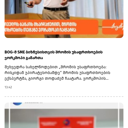
BOG-მ SME ბიზნესისთვის შრომის უსაფრთხოების
ვორკშოპი გამართა
შეხვედრა სახელწოდებით „შრომის უსაფრთხოება:
რისკიდან უპირატესობამდე“ შრომის უსაფრთხოების
ექსპერტმა, გიორგი თოდაძემ ჩაატარა. ვორკშოპის
ფარგლებში მონაწილეებმა მიიღეს პრაქტიკული ცოდნა
13:42
იმის შესახებ, თუ როგორ იქცევა უსაფრთხოების
სტანდარტების დანერგვა ბიზნესის მდგრადი
განვითარების, ფინანსური სტაბილურობისა და
რეპუტაციის გაძლიერების ინსტრუმენტად.ღონისძიებაზე
განხილული იყო ისეთი მნიშვნელოვანი საკითხები,
როგორიცაა უსაფრთხოების ეკონომიკა და ინვესტიციის
უკუგება (ROI); როგორ გადაიქცეს უსაფრთხოება ბიზნესის